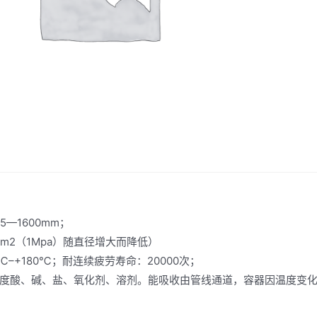
5—1600mm；
f/cm2（1Mpa）随直径增大而降低）
℃–+180℃；耐连续疲劳寿命：20000次；
度酸、碱、盐、氧化剂、溶剂。能吸收由管线通道，容器因温度变