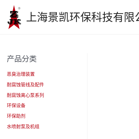
跳
至
上海景凯环保科技有限
内
容
产品分类
恶臭治理装置
耐腐蚀管线及配件
耐腐蚀离心泵系列
环保设备
环保助剂
水喷射泵及机组